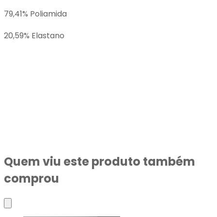
79,41% Poliamida
20,59% Elastano
ATENÇÃO
O nosso prazo de envio dessa peça é composto
pelo prazo de fabricação da peça podendo
chegar até 10 dias úteis, acrescido do prazo
entrega estimado pelo correio ou transportadora.
Quem viu este produto também
comprou