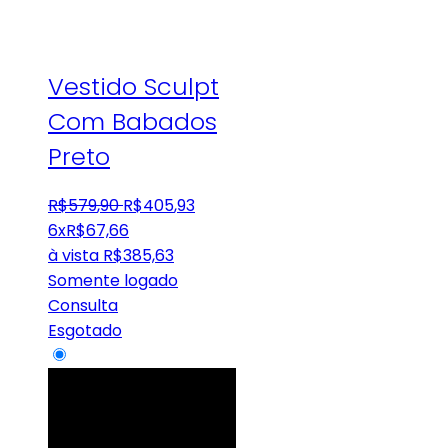
Vestido Sculpt
Com Babados
Preto
R$
579
,
90
R$
405
,
93
6x
R$
67,66
à vista
R$
385,63
Somente logado
Consulta
Esgotado