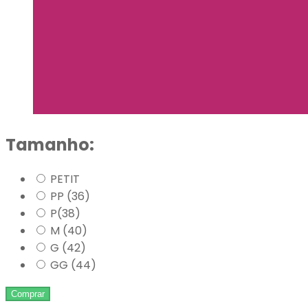
Tamanho:
PETIT
PP (36)
P(38)
M (40)
G (42)
GG (44)
Comprar