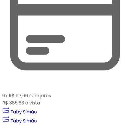
6
x
R$
67,66
sem juros
R$
385,63
à vista
Faby Simão
Faby Simão