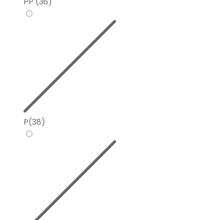
PP (36)
P(38)