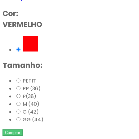
Cor:
VERMELHO
Tamanho:
PETIT
PP (36)
P(38)
M (40)
G (42)
GG (44)
Comprar