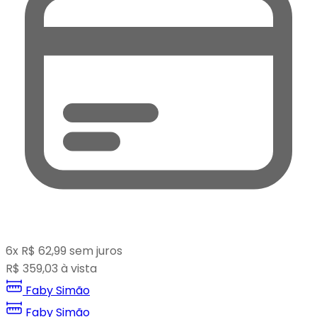
6
x
R$
62,99
sem juros
R$
359,03
à vista
Faby Simão
Faby Simão